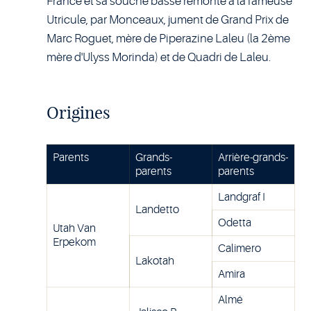
France et sa souche basse remonte à la fameuse
Utricule, par Monceaux, jument de Grand Prix de
Marc Roguet, mère de Piperazine Laleu (la 2ème
mère d'Ulyss Morinda) et de Quadri de Laleu.
Origines
Parents
Grands-
Arrière-grands-
parents
parents
Landgraf I
Landetto
Odetta
Utah Van
Erpekom
Calimero
Lakotah
Amira
Almé