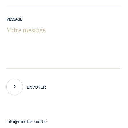
MESSAGE
ENVOYER
Fin
info@montlesoie.be
de