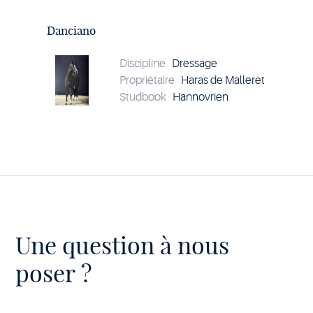
Voir
le
cheval
Danciano
Danciano
Discipline
Dressage
Propriétaire
Haras de Malleret
Studbook
Hannovrien
Une question à nous
poser ?