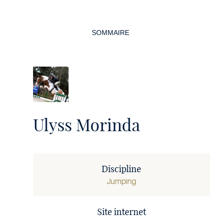
Navigation
de
SOMMAIRE
la
page
Ulyss Morinda
Discipline
Jumping
Site internet