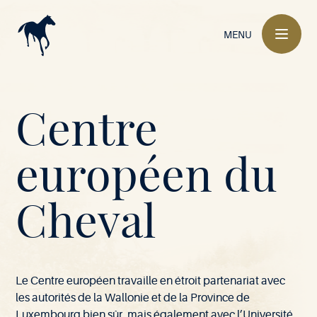
Navigation
principale
MENU
Mont-
Centre
le-
européen du
M
-
l
e
S
6
6
9
V
i
l
a
l
B
u
Soie
Cheval
o
-
o
i
e
e
l
•
Le Centre européen travaille en étroit partenariat avec
les autorités de la Wallonie et de la Province de
Luxembourg bien sûr, mais également avec l’Université