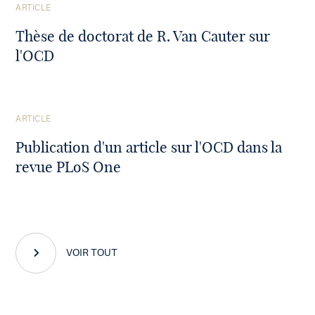
Voir
ARTICLE
l'article
Thèse de doctorat de R. Van Cauter sur
l'OCD
Voir
ARTICLE
l'article
Publication d'un article sur l'OCD dans la
revue PLoS One
VOIR TOUT