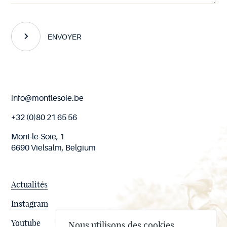
ENVOYER
Fin
info@montlesoie.be
de
page
+32 (0)80 21 65 56
Mont-le-Soie, 1
6690 Vielsalm, Belgium
Actualités
Instagram
Youtube
Nous utilisons des cookies