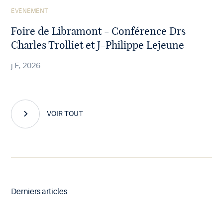
Voir
ÉVÉNEMENT
l'article
Foire de Libramont - Conférence Drs
Charles Trolliet et J-Philippe Lejeune
j F, 2026
VOIR TOUT
Derniers articles