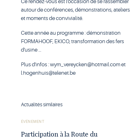
Ce rendez-vous est l'occasion de se rassembler
autour de conférences, démonstrations, ateliers
et moments de convivialité.
Cette année au programme : démonstration
FORMAHOOF, EKICO, transformation des fers
d'usine ...
Plus d'infos :
wym_vereycken@hotmail.com
et
l.hogenhuis@telenet.be
Actualités similaires
Voir
ÉVÉNEMENT
l'article
Participation à la Route du