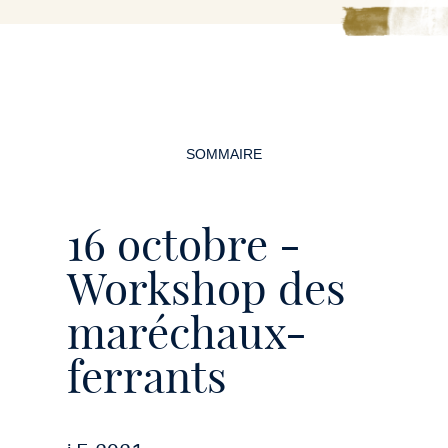
Navigation
de
SOMMAIRE
la
page
16 octobre -
Workshop des
maréchaux-
ferrants