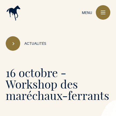
Navigation
principale
MENU
ACTUALITÉS
Mont-
16 octobre -
le-
Workshop des
Soie
maréchaux-ferrants
•