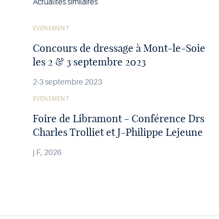
Actualités similaires
Voir
ÉVÉNEMENT
l'article
Concours de dressage à Mont-le-Soie
les 2 & 3 septembre 2023
2-3 septembre 2023
Voir
ÉVÉNEMENT
l'article
Foire de Libramont - Conférence Drs
Charles Trolliet et J-Philippe Lejeune
j F, 2026