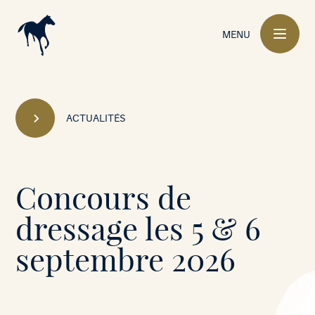
Navigation
principale
MENU
ACTUALITÉS
Mont-
Concours de
le-
dressage les 5 & 6
Soie
septembre 2026
•