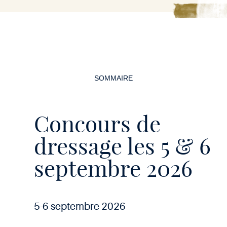
Navigation
de
SOMMAIRE
la
page
Concours de
dressage les 5 & 6
septembre 2026
5-6 septembre 2026