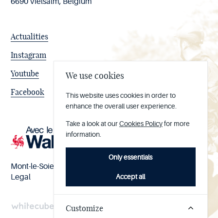
6690 Vielsalm, Belgium
Actualities
Instagram
Youtube
We use cookies
Facebook
This website uses cookies in order to
enhance the overall user experience.
Take a look at our
Cookies Policy
for more
information.
Only essentials
Mont-le-Soie nº BE 0473.065.733
Accept all
Legal
Customize
Handcrafted
by