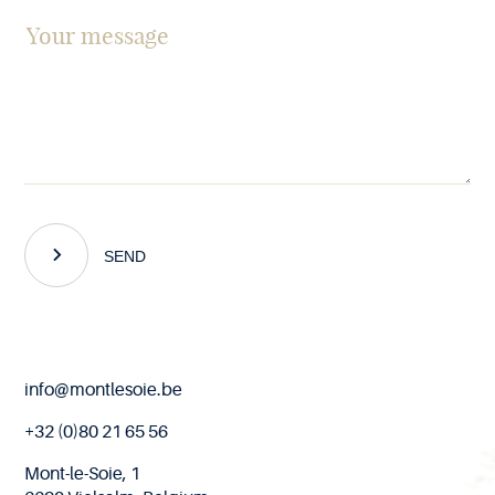
SEND
End
info@montlesoie.be
of
page
+32 (0)80 21 65 56
Mont-le-Soie, 1