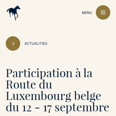
Main
navigation
MENU
ACTUALITIES
Mont-
Participation à la
le-
Route du
Soie
Luxembourg belge
•
du 12 - 17 septembre