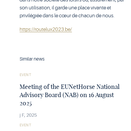
son utilisation, il garde une place vivante et
privilégiée dans le cœur de chacun de nous.
https://routelux2023.be/
Similar news
See
EVENT
the
article
Meeting of the EUNetHorse National
Advisory Board (NAB) on 16 August
2025
j F, 2025
See
EVENT
the