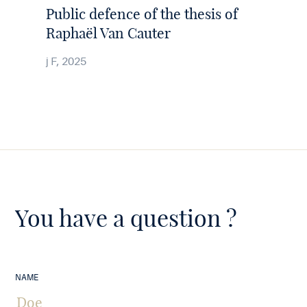
article
Public defence of the thesis of
Raphaël Van Cauter
j F, 2025
You have a question ?
NAME