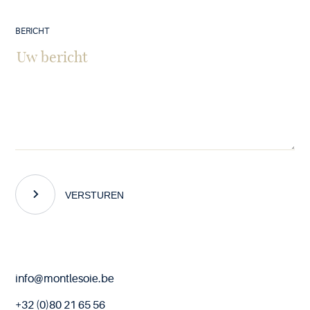
BERICHT
VERSTUREN
End
info@montlesoie.be
of
page
+32 (0)80 21 65 56