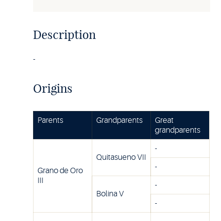
Description
-
Origins
Parents
Grandparents
Great
grandparents
-
Quitasueno VII
-
Grano de Oro
III
-
Bolina V
-