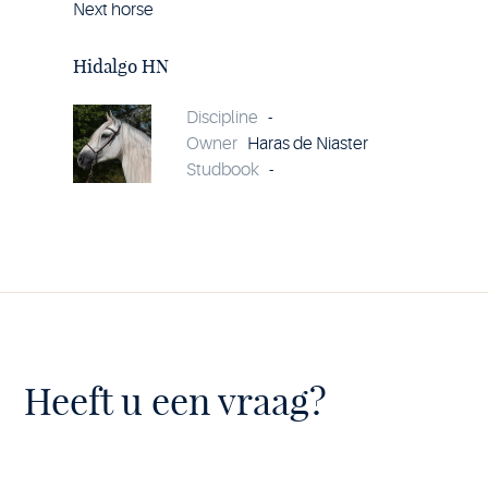
Next horse
Horse
Hidalgo
HN
Hidalgo HN
details
Discipline
-
Owner
Haras de Niaster
Studbook
-
Heeft u een vraag?