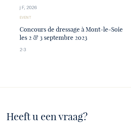
j F, 2026
See
EVENT
the
article
Concours de dressage à Mont-le-Soie
les 2 & 3 septembre 2023
2-3
Heeft u een vraag?