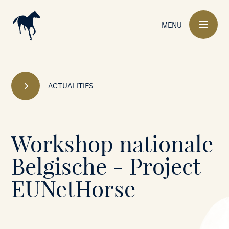
Main
navigation
MENU
ACTUALITIES
Mont-
Workshop nationale
le-
Belgische - Project
Soie
EUNetHorse
•