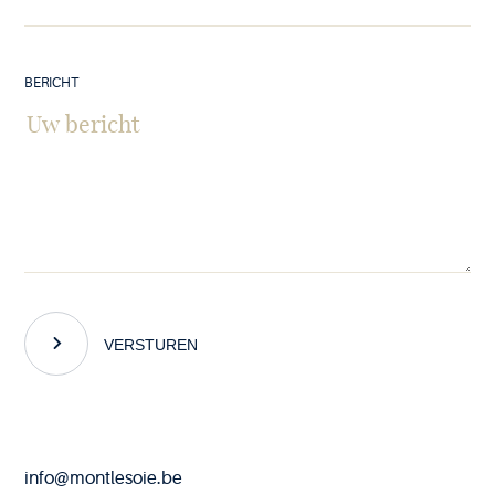
BERICHT
VERSTUREN
End
info@montlesoie.be
of