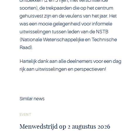
ontdekken (2 en 3 rijen, met verschillende
soorten), de trekpaarden die op het centrum
gehuisvest zijn en de veulens van het jaar. Het
was een mooie gelegenheid voor informele
uitwisselingen tussen leden van de NSTB
(Nationale Wetenschappelijke en Technische
Raad).
Hartelijk dank aan alle deelnemers voor een dag
rijk aan uitwisselingen en perspectieven!
Similar news
See
EVENT
the
article
Menwedstrijd op 2 augustus 2026