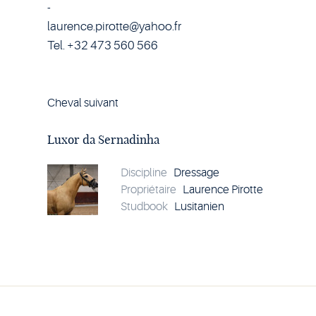
-
laurence.pirotte@yahoo.fr
Tel. +32 473 560 566
Cheval suivant
Voir
le
cheval
Luxor da Sernadinha
Luxor
da
Sernadinha
Discipline
Dressage
Propriétaire
Laurence Pirotte
Studbook
Lusitanien