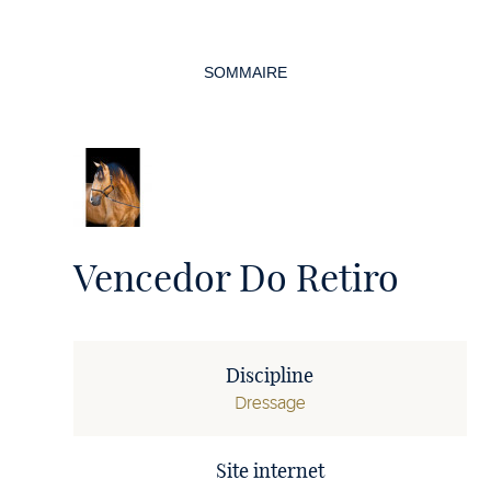
Navigation
de
SOMMAIRE
la
page
Vencedor Do Retiro
Discipline
Dressage
Site internet