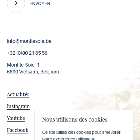
ENVOYER
Fin
info@montlesoie.be
de
page
+32 (0)80 21 65 56
Mont-le-Soie, 1
6690 Vielsalm, Belgium
Actualités
Instagram
Youtube
Nous utilisons des cookies
Facebook
Ce site utilise des cookies pour améliorer
votre expérience utilisateur.