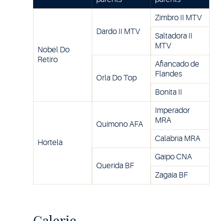
Zimbro II MTV
Dardo II MTV
Saltadora II
MTV
Nobel Do
Retiro
Afiancado de
Flandes
Orla Do Top
Bonita II
Imperador
MRA
Quimono AFA
Calabria MRA
Hortela
Gaipo CNA
Querida BF
Zagaia BF
Galerie